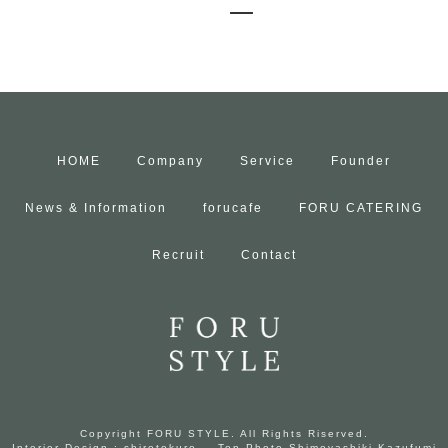
HOME
Company
Service
Founder
News & Information
forucafe
FORU CATERING
Recruit
Contact
Copyright FORU STYLE. All Rights Riserved.
Interior Design : shirotokuro
Top Photo Shimoyashiki Kazufumi