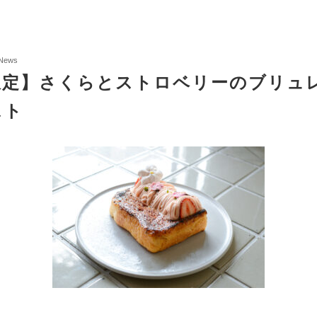
News
限定】さくらとストロベリーのブリュ
スト