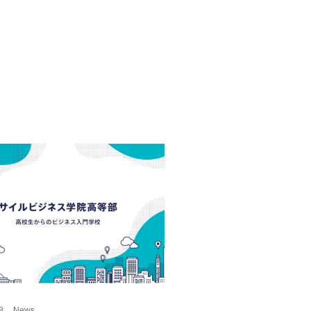
8
News