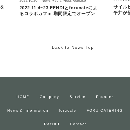
2022/10/20
News
Media
Press Release
を
サイル
2022.11.4~23 FENDIとforucafeによ
平井が
るコラボカフェ 期間限定でオープン
Back to News Top
HOME
Company
Service
Founder
News & Information
forucafe
FORU CATERING
Recruit
Contact