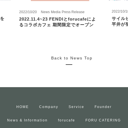
2022/10/1
2022/10/20
News
Media
Press Release
を
サイル
2022.11.4~23 FENDIとforucafeによ
平井が
るコラボカフェ 期間限定でオープン
Back to News Top
HOME
Company
Service
Founder
News & Information
forucafe
FORU CATERING