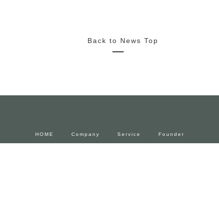
2022/10/20
News
Media
Press Release
2022.11.4~23 FENDIとforucafeによるコラボカフェ 期間限
定でオープン