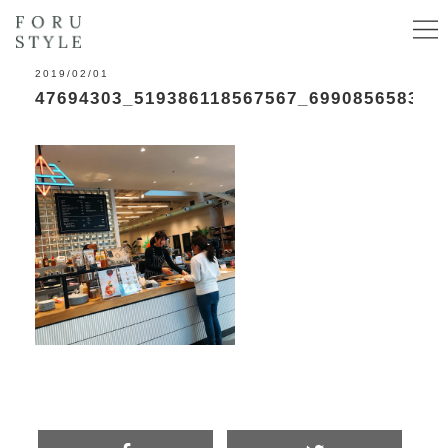
2019/02/01
47694303_519386118567567_699085658349