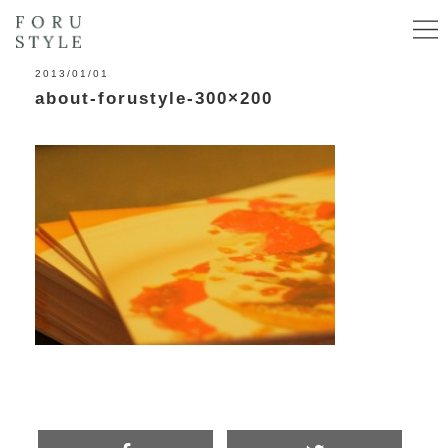
2013/01/01
about-forustyle-300×200