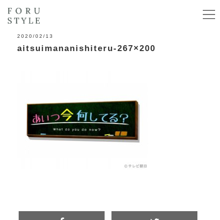
2020/02/13
aitsuimananishiteru-267×200