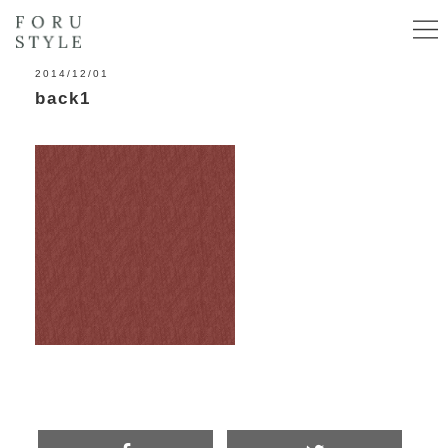
2014/12/01
back1