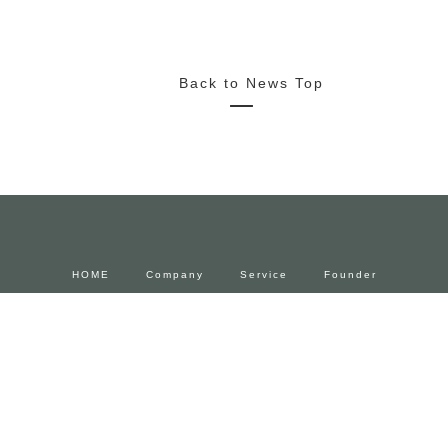
2022/10/20
News
Media
Press Release
2022.11.4~23 FENDIとforucafeによるコラボカフェ 期間限
定でオープン