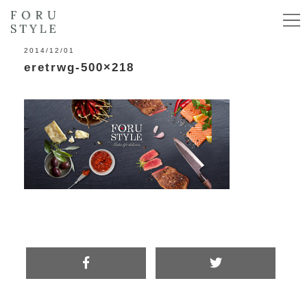
2014/12/01
eretrwg-500×218