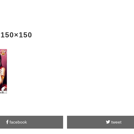
-150×150
facebook
tweet