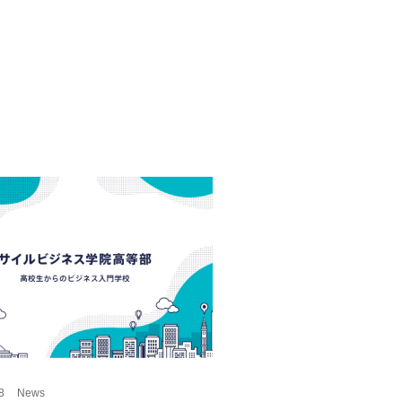
8
News