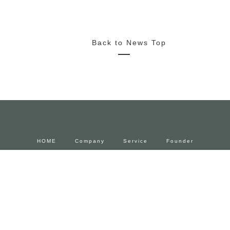
2022/10/20
News
Media
Press Release
2022.11.4~23 FENDIとforucafeによるコラボカフェ 期間限
定でオープン