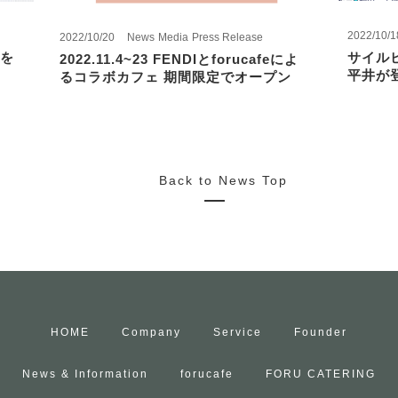
2022/10/1
2022/10/20
News
Media
Press Release
を
サイル
2022.11.4~23 FENDIとforucafeによ
平井が
るコラボカフェ 期間限定でオープン
Back to News Top
HOME
Company
Service
Founder
News & Information
forucafe
FORU CATERING