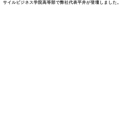
サイルビジネス学院高等部で弊社代表平井が登壇しました。
Back to News Top
HOME
Company
Service
Founder
News & Information
forucafe
FORU CATERING
Recruit
Contact