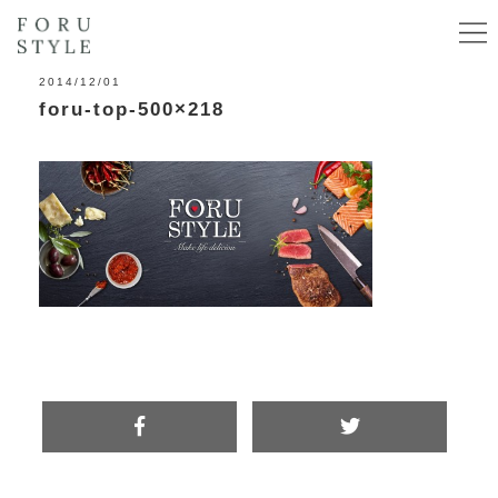
2014/12/01
foru-top-500×218