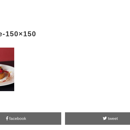
e-150×150
facebook
tweet