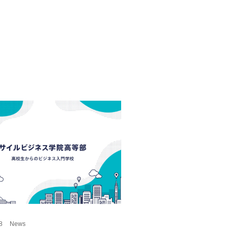
8
News