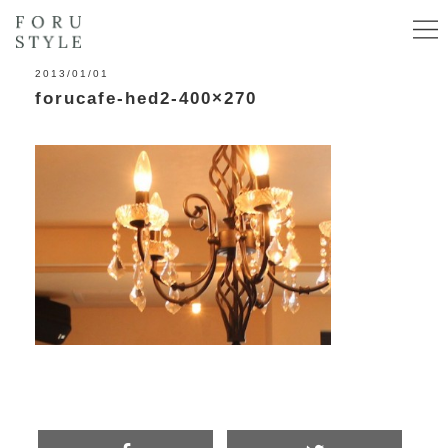
2013/01/01
forucafe-hed2-400×270