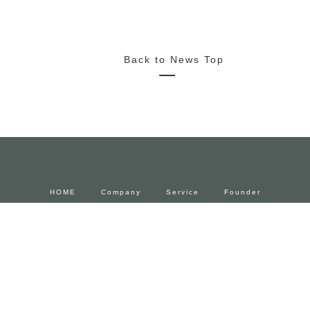
2022/10/20
News
Media
Press Release
2022.11.4~23 FENDIとforucafeによるコラボカフェ 期間限
定でオープン