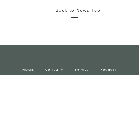
2022/10/20
News
Media
Press Release
2022.11.4~23 FENDIとforucafeによるコラボカフェ 期間限
定でオープン