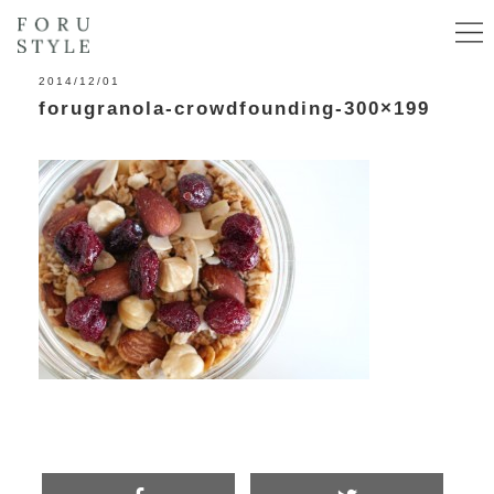
2014/12/01
forugranola-crowdfounding-300×199