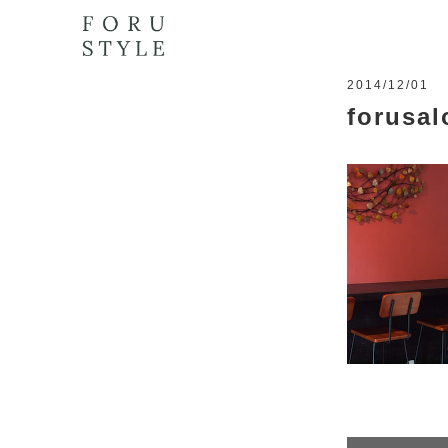
2014/12/01
forusal