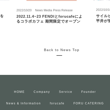
2022/10/1
2022/10/20
News
Media
Press Release
を
サイル
2022.11.4~23 FENDIとforucafeによ
平井が
るコラボカフェ 期間限定でオープン
Back to News Top
HOME
Company
Service
Founder
News & Information
forucafe
FORU CATERING