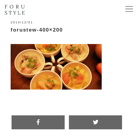
2014/12/01
forustew-400×200