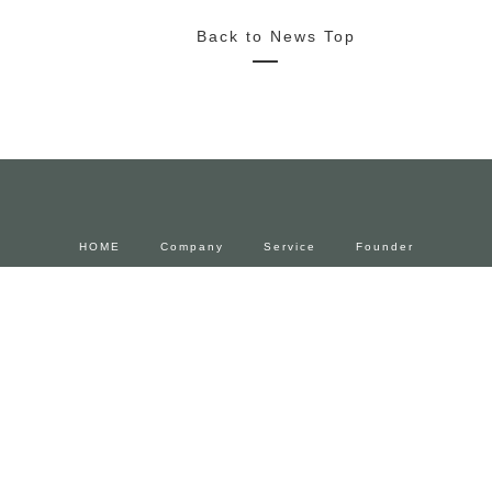
2022/10/20
News
Media
Press Release
2022.11.4~23 FENDIとforucafeによるコラボカフェ 期間限
定でオープン