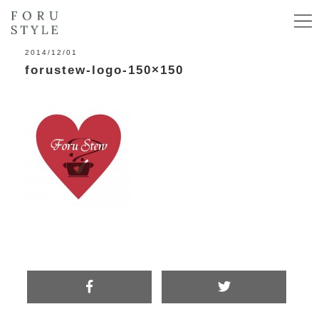
2014/12/01
forustew-logo-150×150