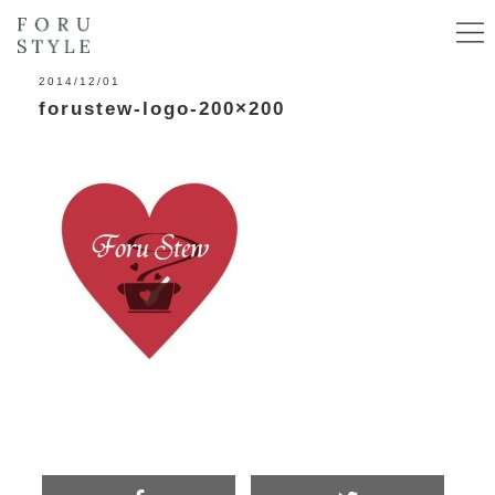
2014/12/01
forustew-logo-200×200