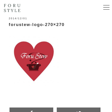
2014/12/01
forustew-logo-270×270