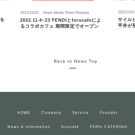
2022/10/1
2022/10/20
News
Media
Press Release
を
サイル
2022.11.4~23 FENDIとforucafeによ
平井が
るコラボカフェ 期間限定でオープン
Back to News Top
HOME
Company
Service
Founder
News & Information
forucafe
FORU CATERING