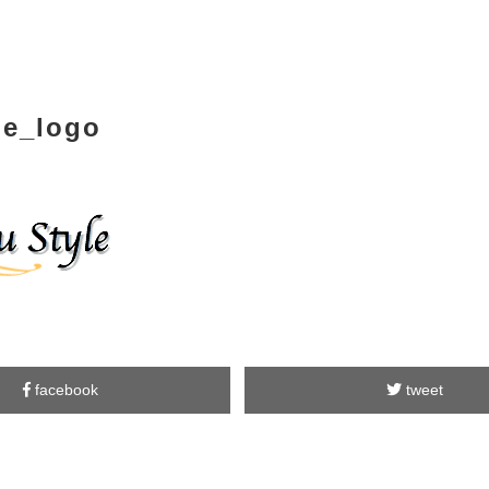
le_logo
facebook
tweet