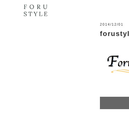
2014/12/01
forusty