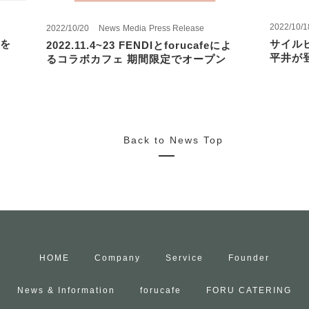
2022/10/1
2022/10/20
News
Media
Press Release
を
サイル
2022.11.4~23 FENDIとforucafeによ
平井が
るコラボカフェ 期間限定でオープン
Back to News Top
HOME
Company
Service
Founder
News & Information
forucafe
FORU CATERING