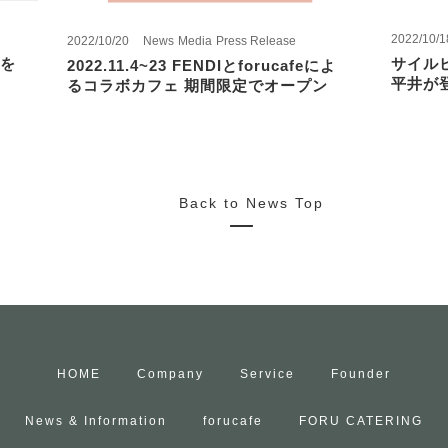
2022/10/1
2022/10/20
News
Media
Press Release
を
サイル
2022.11.4~23 FENDIとforucafeによ
平井が
るコラボカフェ 期間限定でオープン
Back to News Top
HOME
Company
Service
Founder
News & Information
forucafe
FORU CATERING