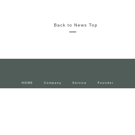
2022/10/20
News
Media
Press Release
2022.11.4~23 FENDIとforucafeによるコラボカフェ 期間限
定でオープン