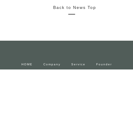
2022/10/20
News
Media
Press Release
2022.11.4~23 FENDIとforucafeによるコラボカフェ 期間限
定でオープン
2022/10/18
News