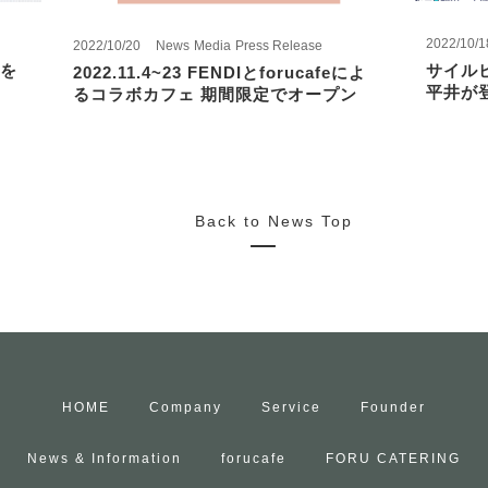
2022/10/1
2022/10/20
News
Media
Press Release
を
サイル
2022.11.4~23 FENDIとforucafeによ
平井が
るコラボカフェ 期間限定でオープン
Back to News Top
HOME
Company
Service
Founder
News & Information
forucafe
FORU CATERING