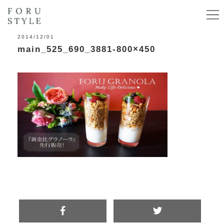
2014/12/01
main_525_690_3881-800×450