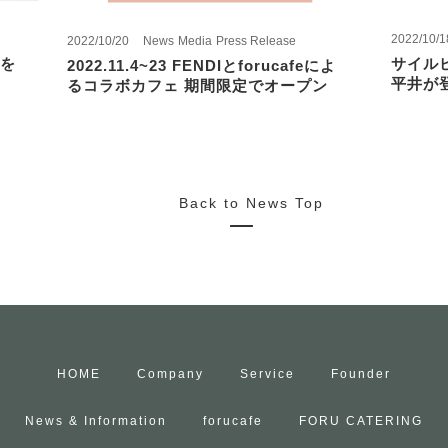
2022/10/1
2022/10/20
News
Media
Press Release
を
サイル
2022.11.4~23 FENDIとforucafeによ
平井が
るコラボカフェ 期間限定でオープン
Back to News Top
HOME
Company
Service
Founder
News & Information
forucafe
FORU CATERING