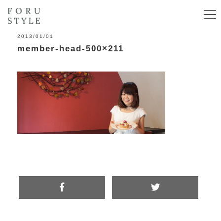
2013/01/01
member-head-500×211