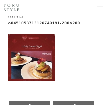
2014/11/01
o0451053713126749191-200×200