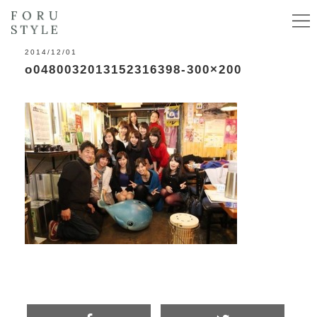
2014/12/01
o0480032013152316398-300×200