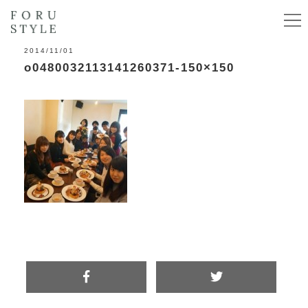
2014/11/01
o0480032113141260371-150×150