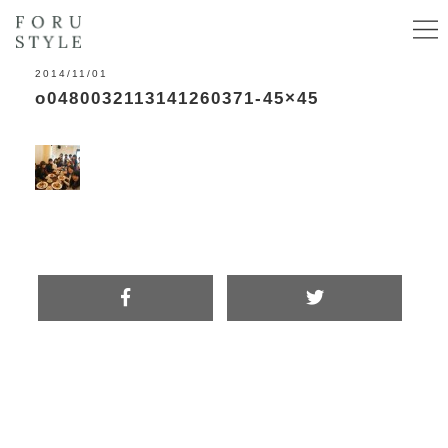
2014/11/01
o0480032113141260371-45×45