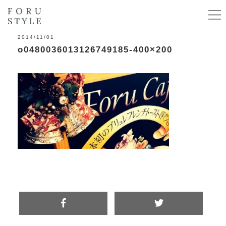
2014/11/01
o0480036013126749185-400×200