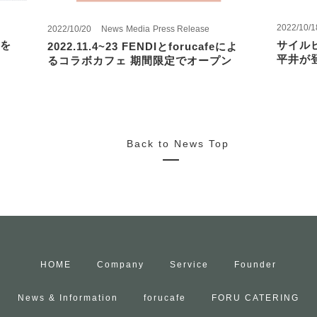
2022/10/1
2022/10/20
News
Media
Press Release
を
サイル
2022.11.4~23 FENDIとforucafeによ
平井が
るコラボカフェ 期間限定でオープン
Back to News Top
HOME
Company
Service
Founder
News & Information
forucafe
FORU CATERING