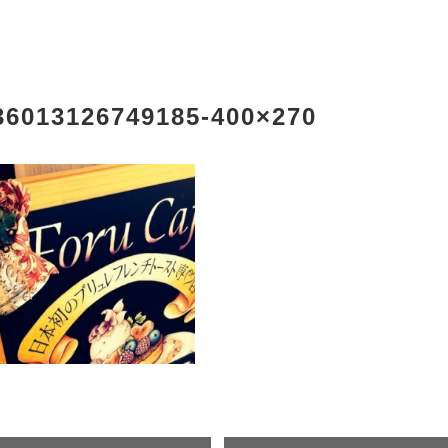
36013126749185-400×270