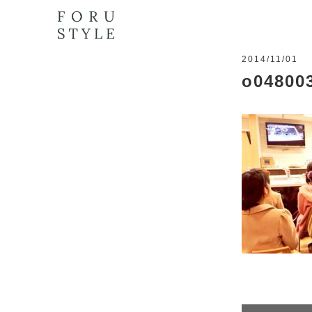
2014/11/01
o04800