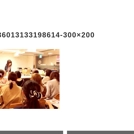
36013133198614-300×200