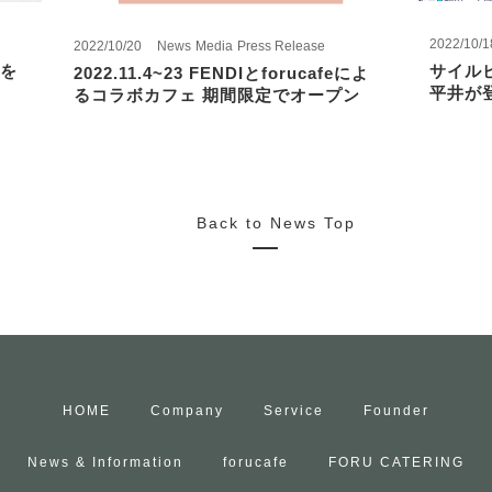
2022/10/1
2022/10/20
News
Media
Press Release
を
サイル
2022.11.4~23 FENDIとforucafeによ
平井が
るコラボカフェ 期間限定でオープン
Back to News Top
HOME
Company
Service
Founder
News & Information
forucafe
FORU CATERING