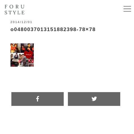
2014/12/01
o0480037013151882398-78×78