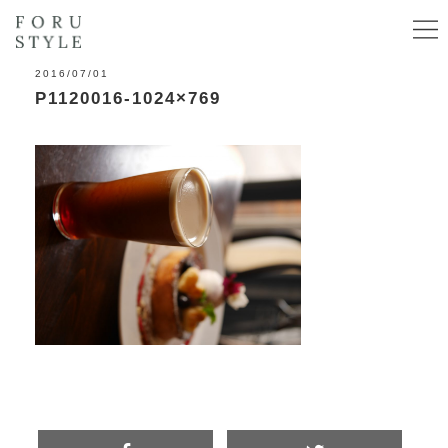
2016/07/01
P1120016-1024×769