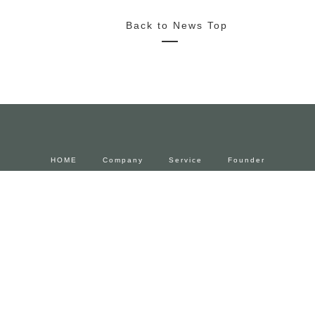
2022/10/20
News
Media
Press Release
2022.11.4~23 FENDIとforucafeによるコラボカフェ 期間限
定でオープン