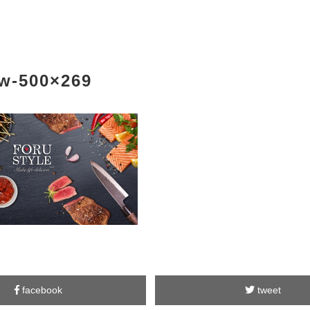
ew-500×269
facebook
tweet