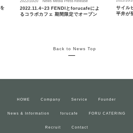
2022/10/1
2022/10/20
News
Media
Press Release
を
サイル
2022.11.4~23 FENDIとforucafeによ
平井が
るコラボカフェ 期間限定でオープン
Back to News Top
HOME
Company
Service
Founder
News & Information
forucafe
FORU CATERING
Recruit
Contact