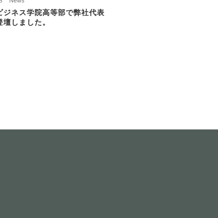
8
News
ビジネス学院高等部で弊社代表
登壇しました。