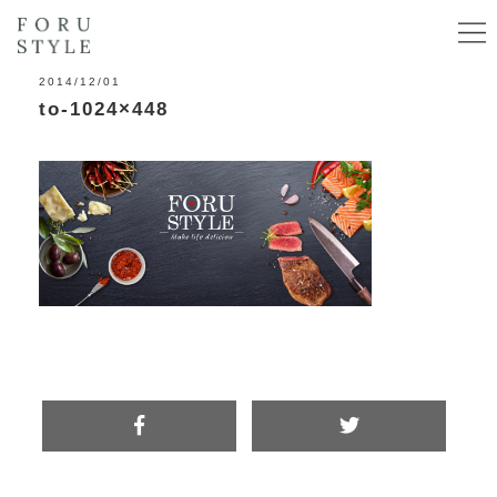
2014/12/01
to-1024×448