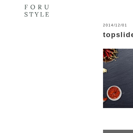
2014/12/01
topslid