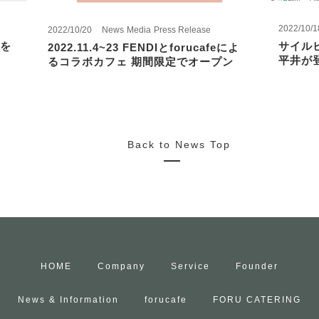
2022/10/1
2022/10/20
News
Media
Press Release
を
サイル
2022.11.4~23 FENDIとforucafeによ
平井が
るコラボカフェ 期間限定でオープン
Back to News Top
HOME
Company
Service
Founder
News & Information
forucafe
FORU CATERING