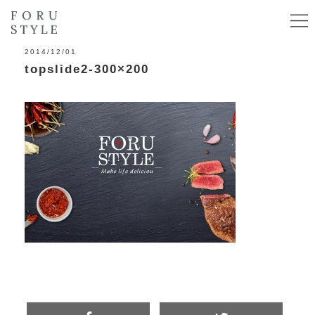
2014/12/01
topslide2-300×200