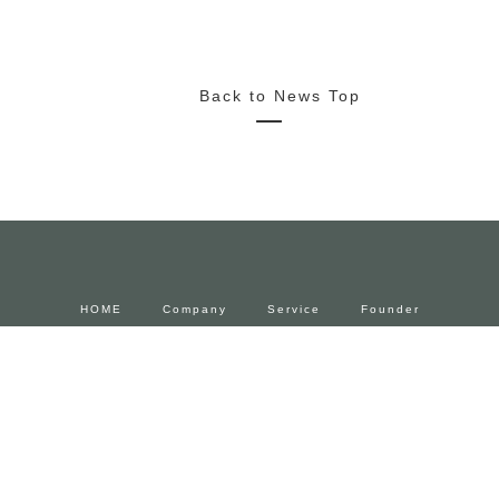
2022/10/20
News
Media
Press Release
2022.11.4~23 FENDIとforucafeによるコラボカフェ 期間限
定でオープン