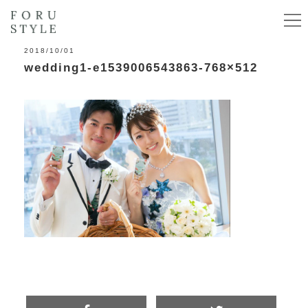
2018/10/01
wedding1-e1539006543863-768×512