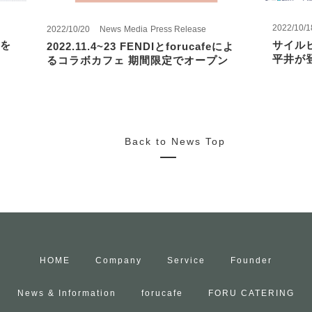
2022/10/1
2022/10/20
News
Media
Press Release
を
サイル
2022.11.4~23 FENDIとforucafeによ
平井が
るコラボカフェ 期間限定でオープン
Back to News Top
HOME
Company
Service
Founder
News & Information
forucafe
FORU CATERING