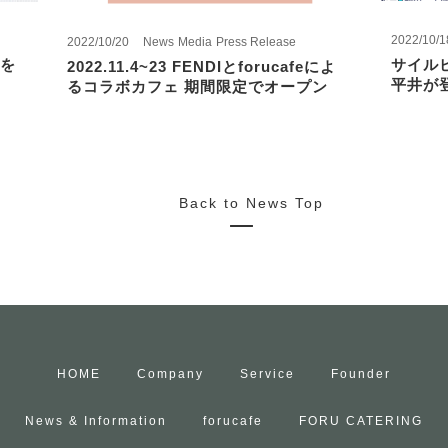
2022/10/1
2022/10/20
News
Media
Press Release
を
サイル
2022.11.4~23 FENDIとforucafeによ
平井が
るコラボカフェ 期間限定でオープン
Back to News Top
HOME
Company
Service
Founder
News & Information
forucafe
FORU CATERING