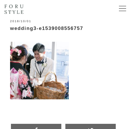
2018/10/01
wedding3-e1539008556757